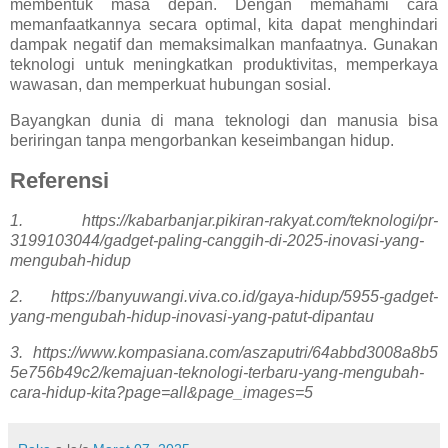
membentuk masa depan. Dengan memahami cara
memanfaatkannya secara optimal, kita dapat menghindari
dampak negatif dan memaksimalkan manfaatnya. Gunakan
teknologi untuk meningkatkan produktivitas, memperkaya
wawasan, dan memperkuat hubungan sosial.
Bayangkan dunia di mana teknologi dan manusia bisa
beriringan tanpa mengorbankan keseimbangan hidup.
Referensi
1.
https://kabarbanjar.pikiran-rakyat.com/teknologi/pr-
3199103044/gadget-paling-canggih-di-2025-inovasi-yang-
mengubah-hidup
2.
https://banyuwangi.viva.co.id/gaya-hidup/5955-gadget-
yang-mengubah-hidup-inovasi-yang-patut-dipantau
3.
https://www.kompasiana.com/aszaputri/64abbd3008a8b5
5e756b49c2/kemajuan-teknologi-terbaru-yang-mengubah-
cara-hidup-kita?page=all&page_images=5