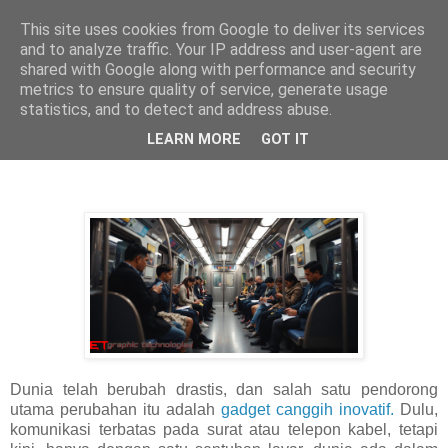
This site uses cookies from Google to deliver its services
and to analyze traffic. Your IP address and user-agent are
shared with Google along with performance and security
metrics to ensure quality of service, generate usage
statistics, and to detect and address abuse.
Jumat, 07 Maret 2025
Gadget Mengubah Hidup
LEARN MORE
GOT IT
Dunia telah berubah drastis, dan salah satu pendorong
utama perubahan itu adalah
gadget canggih inovatif.
Dulu,
komunikasi terbatas pada surat atau telepon kabel, tetapi