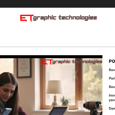
PO
Rev
Per
Rev
Ino
yan
Dam