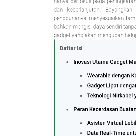
hanya berfokus pada peningkatan spe
dan keberlanjutan. Bayangka
penggunanya, menyesuaikan tampi
bahkan mengisi daya sendiri tanpa
gadget yang akan mengubah hidup
Daftar Isi
Inovasi Utama Gadget M
Wearable dengan K
Gadget Lipat dengan
Teknologi Nirkabel 
Peran Kecerdasan Buata
Asisten Virtual Leb
Data Real-Time un