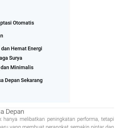
ptasi Otomatis
an
g dan Hemat Energi
aga Surya
 dan Minimalis
sa Depan Sekarang
sa Depan
k hanya melibatkan peningkatan performa, tetapi
 baru yang membuat perangkat semakin pintar dan