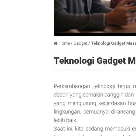
Home
/
Gadget
/ Teknologi Gadget Mas
Teknologi Gadget 
Perkembangan teknologi terus 
depan yang semakin canggih dan 
yang mengusung kecerdasan buata
lingkungan, semuanya dirancan
lebih baik.
Saat ini, kita sedang memasuki 